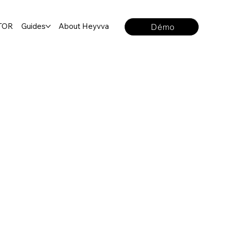
TOR
Guides
About Heyvva
Démo