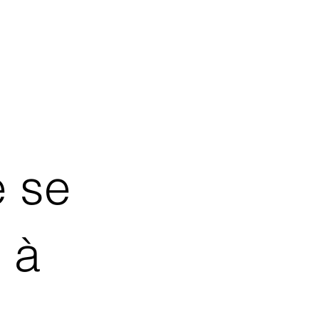
S'implanter en Chine implique d'évo
e se
hautement connecté.
Les marques doivent souvent gérer :
Les demandes d'ouverture de boutiqu
 à
Le référencement des produits et la 
Les opérations sur les places de ma
La synchronisation des prix, des s
L'envoi de produits aux KOL (influe
La coordination logistique transfronta