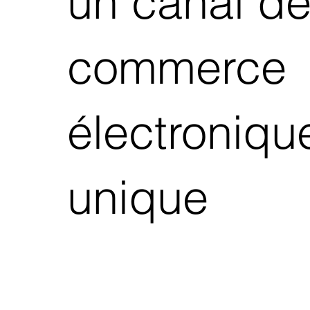
un canal d
commerce
électroniqu
unique